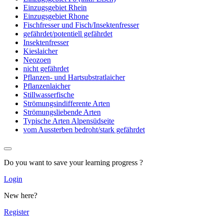
Einzugsgebiet Rhein
Einzugsgebiet Rhone
Fischfresser und Fisch/Insektenfresser
gefährdet/potentiell gefährdet
Insektenfresser
Kieslaicher
Neozoen
nicht gefährdet
Pflanzen- und Hartsubstratlaicher
Pflanzenlaicher
Stillwasserfische
Strömungsindifferente Arten
Strömungsliebende Arten
Typische Arten Alpensüdseite
vom Aussterben bedroht/stark gefährdet
Do you want to save your learning progress ?
Login
New here?
Register