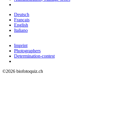
Deutsch
Français
English
Italiano
Imprint
Photographers
Determination-contest
©2026 biofotoquiz.ch