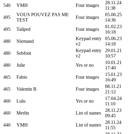
28.11.24
540
YMH
Four images
11:38
VOUS POUVEZ PAS ME
05.06.25
495
Four images
TEST
14:36
01.02.23
495
Tailped
Four images
16:18
Keypad entry
05.06.23
480
Niemand
v2
14:18
Keypad entry
29.01.21
480
Sebfont
v2
10:57
10.01.21
480
Julie
Yes or no
17:40
15.01.23
465
Fabio
Four images
16:49
08.11.21
465
Valentin B
Four images
21:12
17.04.24
460
Lulu
Yes or no
11:10
28.11.23
460
Merlin
List of names
09:45
28.11.24
440
YMH
List of names
11:55