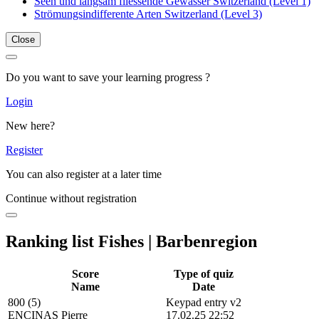
Seen und langsam fliessende Gewässer Switzerland (Level 1)
Strömungsindifferente Arten Switzerland (Level 3)
Close
Do you want to save your learning progress ?
Login
New here?
Register
You can also register at a later time
Continue without registration
Ranking list Fishes | Barbenregion
Score
Type of quiz
Name
Date
800 (5)
Keypad entry v2
ENCINAS Pierre
17.02.25 22:52