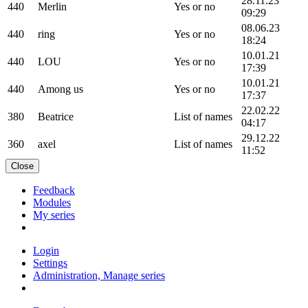
28.11.23
440
Merlin
Yes or no
09:29
08.06.23
440
ring
Yes or no
18:24
10.01.21
440
LOU
Yes or no
17:39
10.01.21
440
Among us
Yes or no
17:37
22.02.22
380
Beatrice
List of names
04:17
29.12.22
360
axel
List of names
11:52
Close
Feedback
Modules
My series
Login
Settings
Administration, Manage series