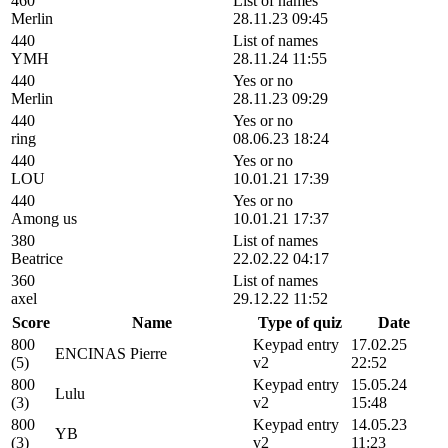
460
List of names
Merlin
28.11.23 09:45
440
List of names
YMH
28.11.24 11:55
440
Yes or no
Merlin
28.11.23 09:29
440
Yes or no
ring
08.06.23 18:24
440
Yes or no
LOU
10.01.21 17:39
440
Yes or no
Among us
10.01.21 17:37
380
List of names
Beatrice
22.02.22 04:17
360
List of names
axel
29.12.22 11:52
Score
Name
Type of quiz
Date
800
Keypad entry
17.02.25
ENCINAS Pierre
(5)
v2
22:52
800
Keypad entry
15.05.24
Lulu
(3)
v2
15:48
800
Keypad entry
14.05.23
YB
(3)
v2
11:23