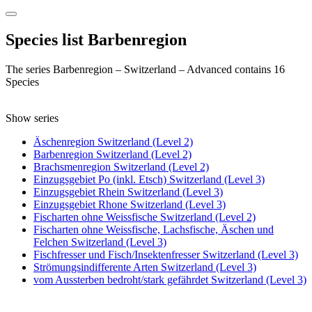
Species list Barbenregion
The series Barbenregion – Switzerland – Advanced contains 16
Species
Show series
Äschenregion Switzerland (Level 2)
Barbenregion Switzerland (Level 2)
Brachsmenregion Switzerland (Level 2)
Einzugsgebiet Po (inkl. Etsch) Switzerland (Level 3)
Einzugsgebiet Rhein Switzerland (Level 3)
Einzugsgebiet Rhone Switzerland (Level 3)
Fischarten ohne Weissfische Switzerland (Level 2)
Fischarten ohne Weissfische, Lachsfische, Äschen und
Felchen Switzerland (Level 3)
Fischfresser und Fisch/Insektenfresser Switzerland (Level 3)
Strömungsindifferente Arten Switzerland (Level 3)
vom Aussterben bedroht/stark gefährdet Switzerland (Level 3)