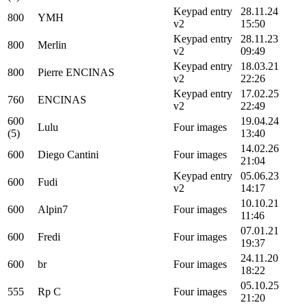
Keypad entry
28.11.24
800
YMH
v2
15:50
Keypad entry
28.11.23
800
Merlin
v2
09:49
Keypad entry
18.03.21
800
Pierre ENCINAS
v2
22:26
Keypad entry
17.02.25
760
ENCINAS
v2
22:49
600
19.04.24
Lulu
Four images
(5)
13:40
14.02.26
600
Diego Cantini
Four images
21:04
Keypad entry
05.06.23
600
Fudi
v2
14:17
10.10.21
600
Alpin7
Four images
11:46
07.01.21
600
Fredi
Four images
19:37
24.11.20
600
br
Four images
18:22
05.10.25
555
Rp C
Four images
21:20