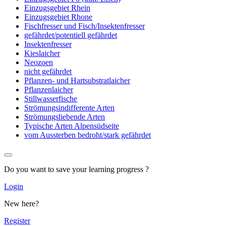
Einzugsgebiet Rhein
Einzugsgebiet Rhone
Fischfresser und Fisch/Insektenfresser
gefährdet/potentiell gefährdet
Insektenfresser
Kieslaicher
Neozoen
nicht gefährdet
Pflanzen- und Hartsubstratlaicher
Pflanzenlaicher
Stillwasserfische
Strömungsindifferente Arten
Strömungsliebende Arten
Typische Arten Alpensüdseite
vom Aussterben bedroht/stark gefährdet
Do you want to save your learning progress ?
Login
New here?
Register