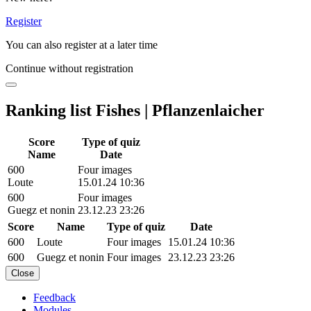
Register
You can also register at a later time
Continue without registration
Ranking list Fishes | Pflanzenlaicher
Score
Type of quiz
Name
Date
600
Four images
Loute
15.01.24 10:36
600
Four images
Guegz et nonin
23.12.23 23:26
Score
Name
Type of quiz
Date
600
Loute
Four images
15.01.24 10:36
600
Guegz et nonin
Four images
23.12.23 23:26
Close
Feedback
Modules