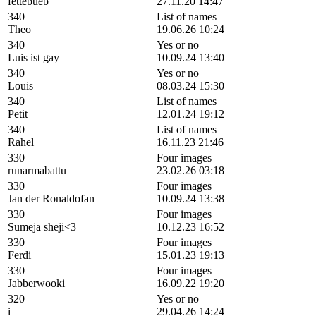
fettebueb
27.11.20 14:47
340
List of names
Theo
19.06.26 10:24
340
Yes or no
Luis ist gay
10.09.24 13:40
340
Yes or no
Louis
08.03.24 15:30
340
List of names
Petit
12.01.24 19:12
340
List of names
Rahel
16.11.23 21:46
330
Four images
runarmabattu
23.02.26 03:18
330
Four images
Jan der Ronaldofan
10.09.24 13:38
330
Four images
Sumeja sheji<3
10.12.23 16:52
330
Four images
Ferdi
15.01.23 19:13
330
Four images
Jabberwooki
16.09.22 19:20
320
Yes or no
i
29.04.26 14:24