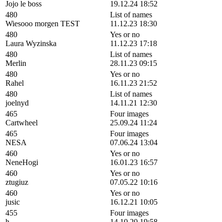
Jojo le boss
19.12.24 18:52
480
List of names
Wiesooo morgen TEST
11.12.23 18:30
480
Yes or no
Laura Wyzinska
11.12.23 17:18
480
List of names
Merlin
28.11.23 09:15
480
Yes or no
Rahel
16.11.23 21:52
480
List of names
joelnyd
14.11.21 12:30
465
Four images
Cartwheel
25.09.24 11:24
465
Four images
NESA
07.06.24 13:04
460
Yes or no
NeneHogi
16.01.23 16:57
460
Yes or no
ztugiuz
07.05.22 10:16
460
Yes or no
jusic
16.12.21 10:05
455
Four images
h
14.10.20 19:58