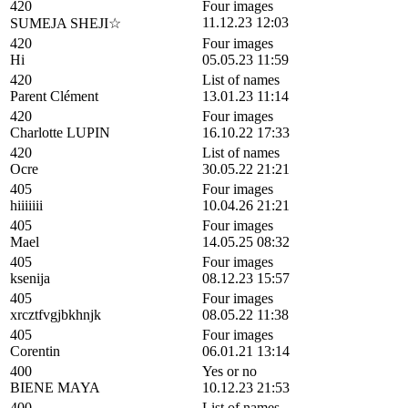
420
Four images
11.12.23 12:03
SUMEJA SHEJI☆
420
Four images
Hi
05.05.23 11:59
420
List of names
Parent Clément
13.01.23 11:14
420
Four images
Charlotte LUPIN
16.10.22 17:33
420
List of names
Ocre
30.05.22 21:21
405
Four images
hiiiiiii
10.04.26 21:21
405
Four images
Mael
14.05.25 08:32
405
Four images
ksenija
08.12.23 15:57
405
Four images
xrcztfvgjbkhnjk
08.05.22 11:38
405
Four images
Corentin
06.01.21 13:14
400
Yes or no
BIENE MAYA
10.12.23 21:53
400
List of names