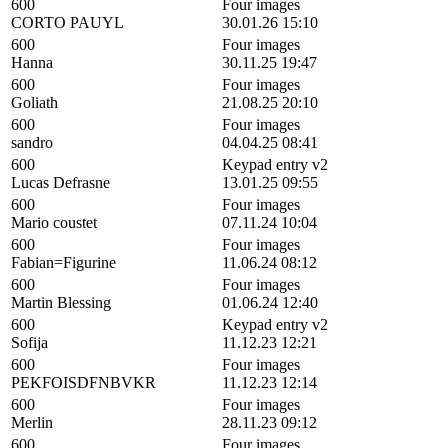
600
Four images
CORTO PAUYL
30.01.26 15:10
600
Four images
Hanna
30.11.25 19:47
600
Four images
Goliath
21.08.25 20:10
600
Four images
sandro
04.04.25 08:41
600
Keypad entry v2
Lucas Defrasne
13.01.25 09:55
600
Four images
Mario coustet
07.11.24 10:04
600
Four images
Fabian=Figurine
11.06.24 08:12
600
Four images
Martin Blessing
01.06.24 12:40
600
Keypad entry v2
Sofija
11.12.23 12:21
600
Four images
PEKFOISDFNBVKR
11.12.23 12:14
600
Four images
Merlin
28.11.23 09:12
600
Four images