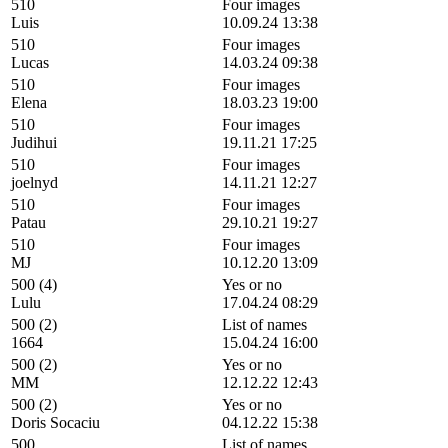
510
Four images
Luis
10.09.24 13:38
510
Four images
Lucas
14.03.24 09:38
510
Four images
Elena
18.03.23 19:00
510
Four images
Judihui
19.11.21 17:25
510
Four images
joelnyd
14.11.21 12:27
510
Four images
Patau
29.10.21 19:27
510
Four images
MJ
10.12.20 13:09
500 (4)
Yes or no
Lulu
17.04.24 08:29
500 (2)
List of names
1664
15.04.24 16:00
500 (2)
Yes or no
MM
12.12.22 12:43
500 (2)
Yes or no
Doris Socaciu
04.12.22 15:38
500
List of names