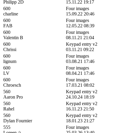
Philipp 2D
15.11.22 19:17
600
Four images
charline
15.09.22 20:46
600
Four images
FAB
12.05.22 08:39
600
Four images
Valentin B
08.11.21 21:04
600
Keypad entry v2
Chrissi
03.11.21 09:22
600
Four images
lignum
03.08.21 17:46
600
Four images
LV
08.04.21 17:46
600
Four images
Chroesch
17.03.21 08:02
560
Keypad entry v2
Aaron Pro
24.10.24 18:19
560
Keypad entry v2
Rahel
16.11.23 21:50
560
Keypad entry v2
Dylan Fournier
18.01.23 21:27
555
Four images
Loreen :)
25.03.26 13:40