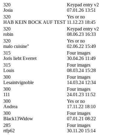
320
Keypad entry v2
Josia
07.01.26 13:51
320
Yes or no
HAB KEIN BOCK AUF TEST
11.12.23 18:45
320
Keypad entry v2
robin
08.06.23 16:33
320
Yes or no
malo cuisine"
02.06.22 15:49
315
Four images
Joris liebt Everret
30.04.26 11:49
315
Four images
Louis
08.03.24 15:28
300
Four images
Lesaintvignoble
14.03.24 12:34
300
Four images
111
24.01.23 11:52
300
Yes or no
Andrea
17.11.22 18:10
300
Four images
Black13Widow
07.01.21 08:22
285
Four images
rtfp62
30.11.20 15:14