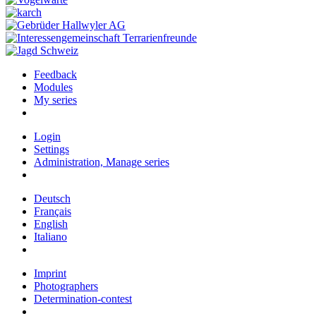
Feedback
Modules
My series
Login
Settings
Administration, Manage series
Deutsch
Français
English
Italiano
Imprint
Photographers
Determination-contest