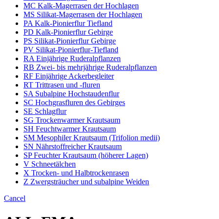
MC Kalk-Magerrasen der Hochlagen
MS Silikat-Magerrasen der Hochlagen
PA Kalk-Pionierflur Tiefland
PD Kalk-Pionierflur Gebirge
PS Silikat-Pionierflur Gebirge
PV Silikat-Pionierflur-Tiefland
RA Einjährige Ruderalpflanzen
RB Zwei- bis mehrjährige Ruderalpflanzen
RF Einjährige Ackerbegleiter
RT Trittrasen und -fluren
SA Subalpine Hochstaudenflur
SC Hochgrasfluren des Gebirges
SE Schlagflur
SG Trockenwarmer Krautsaum
SH Feuchtwarmer Krautsaum
SM Mesophiler Krautsaum (Trifolion medii)
SN Nährstoffreicher Krautsaum
SP Feuchter Krautsaum (höherer Lagen)
V Schneetälchen
X Trocken- und Halbtrockenrasen
Z Zwergsträucher und subalpine Weiden
Cancel