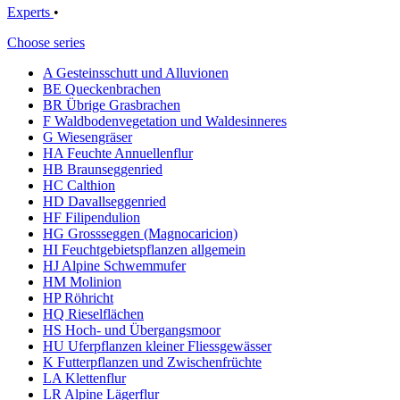
Experts
•
Choose series
A Gesteinsschutt und Alluvionen
BE Queckenbrachen
BR Übrige Grasbrachen
F Waldbodenvegetation und Waldesinneres
G Wiesengräser
HA Feuchte Annuellenflur
HB Braunseggenried
HC Calthion
HD Davallseggenried
HF Filipendulion
HG Grossseggen (Magnocaricion)
HI Feuchtgebietspflanzen allgemein
HJ Alpine Schwemmufer
HM Molinion
HP Röhricht
HQ Rieselflächen
HS Hoch- und Übergangsmoor
HU Uferpflanzen kleiner Fliessgewässer
K Futterpflanzen und Zwischenfrüchte
LA Klettenflur
LR Alpine Lägerflur